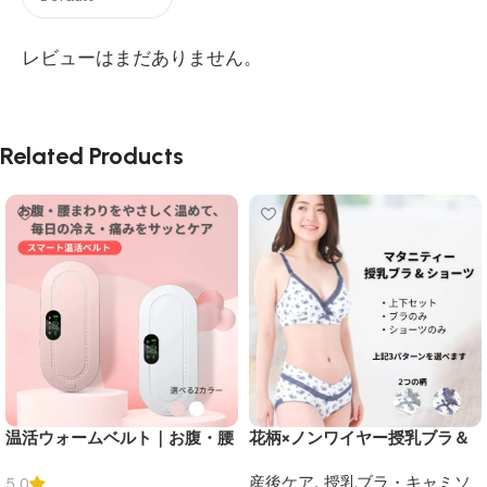
レビューはまだありません。
Related Products
温活ウォームベルト｜お腹・腰
花柄×ノンワイヤー授乳ブラ＆
をじんわり温める3段階ヒータ
ショーツ｜綿100％で敏感肌に
産後ケア
,
授乳ブラ・キャミソ
5.0
ー＆4モード振動
やさしい上下セット