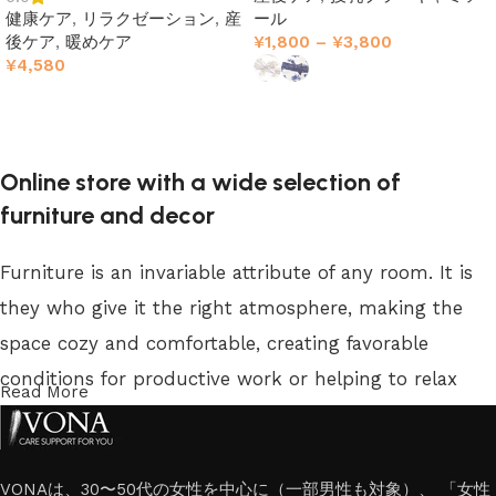
健康ケア
,
リラクゼーション
,
産
ール
後ケア
,
暖めケア
¥
1,800
–
¥
3,800
¥
4,580
オプションを選択
オプションを選択
Online store with a wide selection of
furniture and decor
Furniture is an invariable attribute of any room. It is
they who give it the right atmosphere, making the
space cozy and comfortable, creating favorable
conditions for productive work or helping to relax
Read More
after a hard day. More and more often, customers
want to place an order in an online store, when you
can sit down at the computer in your free time,
VONAは、30〜50代の女性を中心に（一部男性も対象）、 「女性