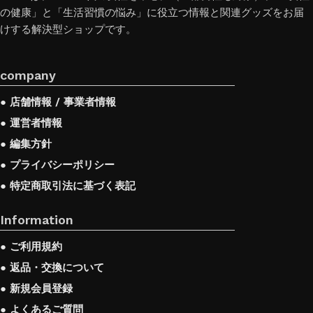
の健康」と「生活習慣の悩み」に役立つ情報と関連グッズをお届
arrange the furniture in the photo and calmly buy
けする解決型ショップです。
the furniture you like. The online store has a large
catalog of furniture: both home and office furniture
company
are available.
● 店舗情報 / 事業者情報
Furniture production is a modern form of art
● 運営者情報
● 編集方針
Furniture manufacturers, as well as manufacturers of
● プライバシーポリシー
other home goods, are full of amazing offers: we
● 特定商取引法に基づく表記
often come across both standard mass-produced
Information
products and unique creations - furniture from
professional craftsmen, which will be appreciated by
● ご利用規約
true connoisseurs of beauty. We have selected for you
● 返品・交換について
the best models from modern craftsmen who
● 新規会員登録
managed to ingeniously combine elegance, quality
● よくあるご質問