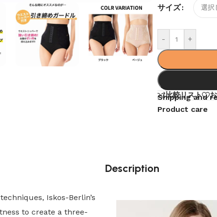
サイズ
-
+
比較リスト
お
Shipping and r
Product care
Description
echniques, Iskos-Berlin’s
tness to create a three-