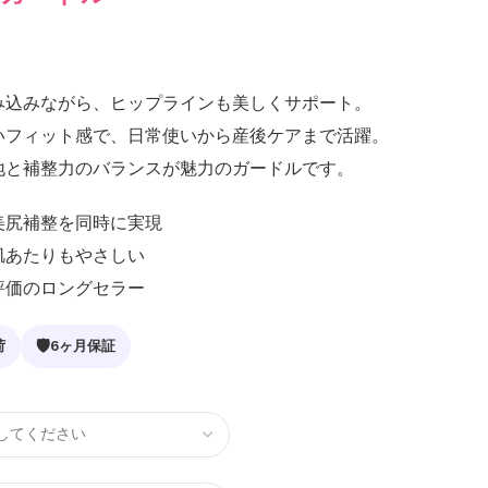
み込みながら、ヒップラインも美しくサポート。
いフィット感で、日常使いから産後ケアまで活躍。
地と補整力のバランスが魅力のガードルです。
美尻補整を同時に実現
肌あたりもやさしい
評価のロングセラー
🛡
荷
6ヶ月保証