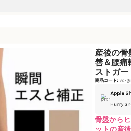
段調整ハイウエストガードル – ヴォーナ
産後の骨
善＆腰痛
ストガード
商品コード:
vo-g
Apple S
Hurry an
骨盤から
ットの産