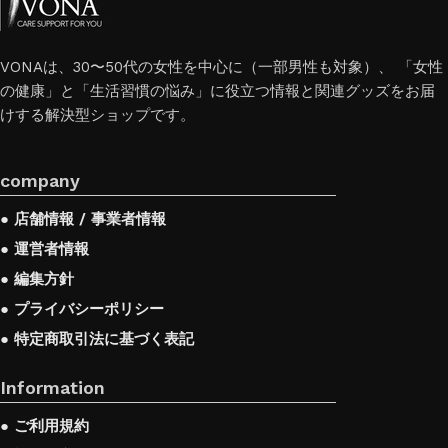
want to place an order in an online store, when you
can sit down at the computer in your free time,
VONAは、30〜50代の女性を中心に（一部男性も対象）、 「女性
の健康」と「生活習慣の悩み」に役立つ情報と関連グッズをお届
arrange the furniture in the photo and calmly buy
けする解決型ショップです。
the furniture you like. The online store has a large
catalog of furniture: both home and office furniture
company
are available.
● 店舗情報 / 事業者情報
Furniture production is a modern form of art
● 運営者情報
● 編集方針
Furniture manufacturers, as well as manufacturers of
● プライバシーポリシー
other home goods, are full of amazing offers: we
● 特定商取引法に基づく表記
often come across both standard mass-produced
Information
products and unique creations - furniture from
professional craftsmen, which will be appreciated by
● ご利用規約