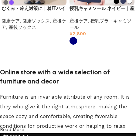
むくみ・冷え対策に｜着圧ハイ
授乳キャミソール ネイビー｜産
ソックス レディース【快適な履
前産後対応・ストラップオープ
健康ケア
,
健康ソックス
,
産後ケ
産後ケア
,
授乳ブラ・キャミソ
き心地・おしゃれデザイン】
ン・肌ざわりやさしいインナー
ア
,
産後ソックス
ール
¥
2,800
続きを読む
オプションを選択
Online store with a wide selection of
furniture and decor
Furniture is an invariable attribute of any room. It is
they who give it the right atmosphere, making the
space cozy and comfortable, creating favorable
conditions for productive work or helping to relax
Read More
after a hard day. More and more often, customers