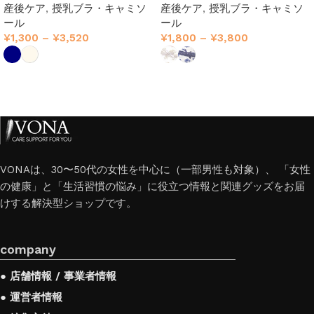
産後ケア
,
授乳ブラ・キャミソ
産後ケア
,
授乳ブラ・キャミソ
愛い前開きノンワイヤー設計
やさしい上下セット
ール
ール
¥
1,300
–
¥
3,520
¥
1,800
–
¥
3,800
オプションを選択
オプションを選択
VONAは、30〜50代の女性を中心に（一部男性も対象）、 「女性
の健康」と「生活習慣の悩み」に役立つ情報と関連グッズをお届
けする解決型ショップです。
company
● 店舗情報 / 事業者情報
● 運営者情報