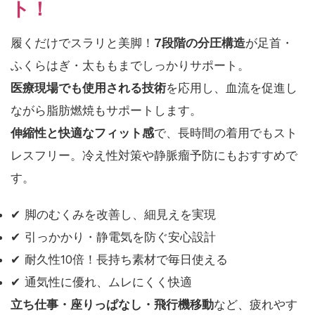
ト！
履くだけでスラリと美脚！
7段階の分圧構造
が足首・
ふくらはぎ・太ももまでしっかりサポート。
医療現場でも使用される技術
を応用し、血流を促進し
ながら脂肪燃焼もサポートします。
伸縮性と快適なフィット感
で、長時間の着用でもスト
レスフリー。冷え性対策や静脈瘤予防にもおすすめで
す。
✔ 脚のむくみを改善し、細見えを実現
✔ 引っかかり・静電気を防ぐ安心設計
✔ 耐久性10倍！長持ち素材で毎日使える
✔ 通気性に優れ、ムレにくく快適
立ち仕事・座りっぱなし・飛行機移動
など、疲れやす