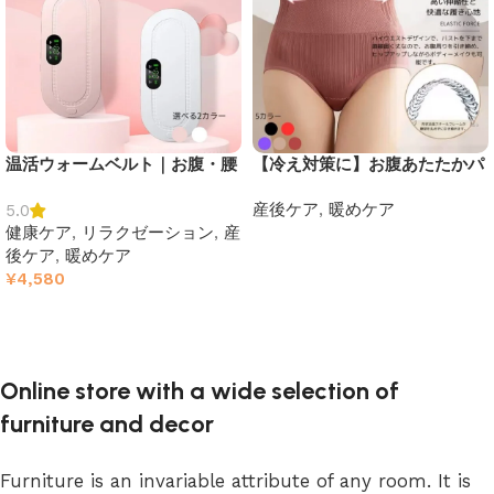
温活ウォームベルト｜お腹・腰
【冷え対策に】お腹あたたかパ
をじんわり温める3段階ヒータ
ンツ｜遠赤外線×裏起毛でやさ
産後ケア
,
暖めケア
5.0
ー＆4モード振動
しく温めるインナー
健康ケア
,
リラクゼーション
,
産
続きを読む
後ケア
,
暖めケア
¥
4,580
オプションを選択
Online store with a wide selection of
furniture and decor
Furniture is an invariable attribute of any room. It is