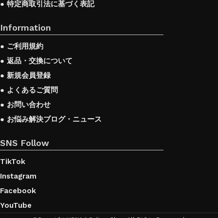
● 特定商取引法に基づく表記
often come across both standard mass-produced
Information
products and unique creations - furniture from
professional craftsmen, which will be appreciated by
● ご利用規約
true connoisseurs of beauty. We have selected for you
● 返品・交換について
the best models from modern craftsmen who
● 新規会員登録
managed to ingeniously combine elegance, quality
● よくあるご質問
● お問い合わせ
and practicality in each product unit. Our assortment
● お悩み解決ブログ・ニュース
includes products from proven companies. Who for
many years of continuous joint work did not give
SNS Follow
reason to doubt their reliability and honesty. All of
TikTok
them guarantee the high quality of their products,
Instagram
excellent operational characteristics, attractive
Facebook
appearance of the products, a long period of use of
YouTube
the furniture, as well as safety.