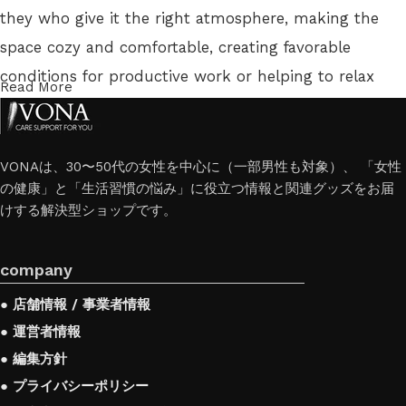
they who give it the right atmosphere, making the
space cozy and comfortable, creating favorable
conditions for productive work or helping to relax
Read More
after a hard day. More and more often, customers
want to place an order in an online store, when you
can sit down at the computer in your free time,
VONAは、30〜50代の女性を中心に（一部男性も対象）、 「女性
の健康」と「生活習慣の悩み」に役立つ情報と関連グッズをお届
arrange the furniture in the photo and calmly buy
けする解決型ショップです。
the furniture you like. The online store has a large
catalog of furniture: both home and office furniture
company
are available.
● 店舗情報 / 事業者情報
Furniture production is a modern form of art
● 運営者情報
● 編集方針
Furniture manufacturers, as well as manufacturers of
● プライバシーポリシー
other home goods, are full of amazing offers: we