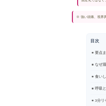
固定化ではなく
※ 強い頭痛、視界
要点
なぜ
食い
呼吸
3分リ