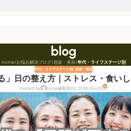
blog
Home
/
お悩み解決ブログ
/
容姿・美容
/
年代・ライフステージ別
年代・ライフステージ別
,
容姿・美容
まる」日の整え方｜ストレス・食い
0
Posted by
vona編集部
On 2026-04-25