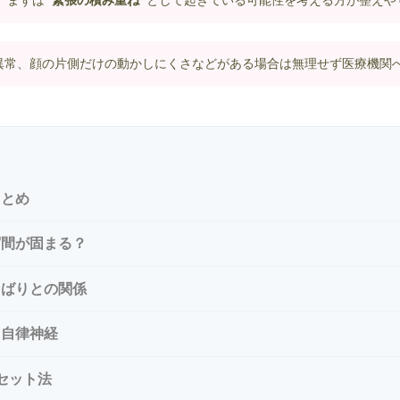
、まずは
“緊張の積み重ね”
として起きている可能性を考える方が整えや
異常、顔の片側だけの動かしにくさなどがある場合は無理せず医療機関
まとめ
眉間が固まる？
しばりとの関係
と自律神経
セット法