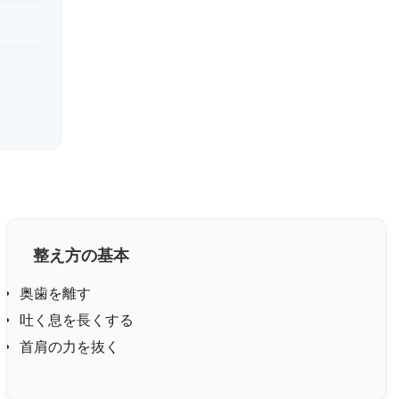
整え方の基本
奥歯を離す
吐く息を長くする
首肩の力を抜く