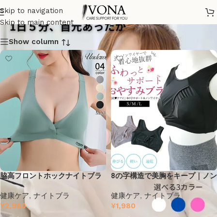
ナイトブラ
Skip to navigation
Skip to main content
Show column
脇高フロントホックナイトブラ
8の字構造で美胸をキープ｜ノン
｜ノンワイヤーで自然に美胸キ
ワイヤーナイトブラ・脇高サポ
健康ケア
,
ナイトブラ
健康ケア
,
ナイトブラ
ープ – ヴォーナ
ート付き – ヴォーナ
¥
2,980
¥
1,980