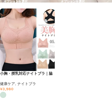
オプションを選択
オプションを選択
小胸・授乳対応ナイトブラ｜脇
高＆前開きで24時間美胸キープ
健康ケア
,
ナイトブラ
– ヴォーナ
¥
3,980
オプションを選択