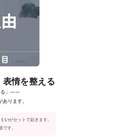
・表情を整える
える」——
があります。
にくい
がセットで起きます。
道です。