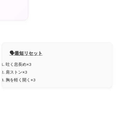
最短リセット
吐く息長め×3
肩ストン×3
胸を軽く開く×3