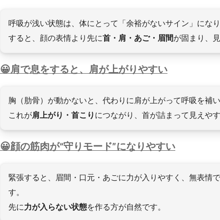
呼吸が浅い状態は、体にとって「余裕がないサイン」にな
すると、顔の表情より先に
首・肩・あご・眉間
が固まり、見
肩で息をすると、肩が上がりやすい
胸（肋骨）が動かないと、代わりに肩が上がって呼吸を補
これが
肩上がり・首こり
につながり、首が詰まって見えや
顔の筋肉が“守りモード”になりやすい
緊張すると、眉間・口元・あごに力が入りやすく、無表情
す。
先に
力が入らない状態
を作る方が自然です。