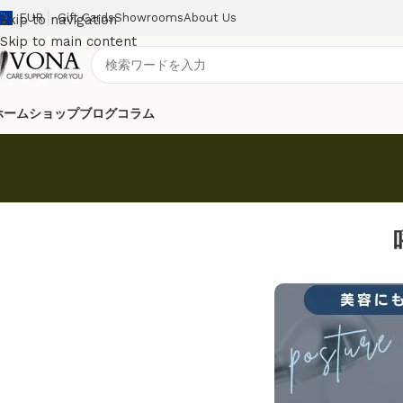
EUR
Gift Cards
Showrooms
About Us
Skip to navigation
Skip to main content
ホーム
ショップ
ブログ
コラム