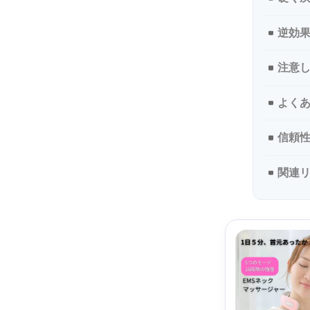
逆効果
注意
よく
信頼
関連