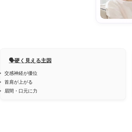
硬く見える主因
交感神経が優位
首肩が上がる
眉間・口元に力