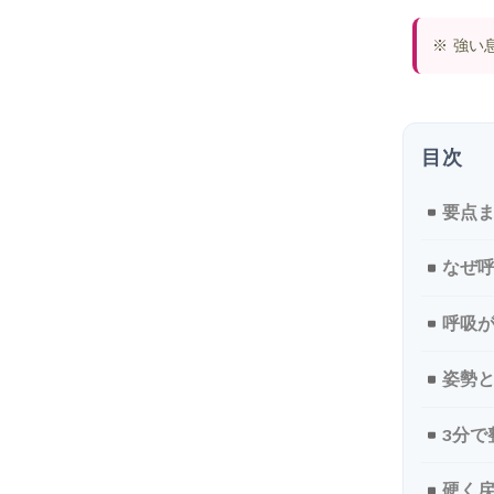
※ 強い
要点
なぜ呼
呼吸
姿勢
3分で
硬く