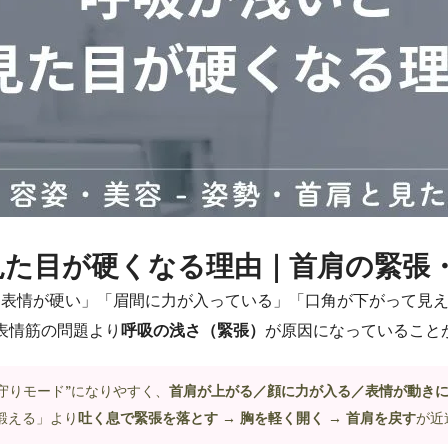
見た目が硬くなる理由｜首肩の緊張
と表情が硬い」「眉間に力が入っている」「口角が下がって見
表情筋の問題より
呼吸の浅さ（緊張）
が原因になっていること
守りモード”になりやすく、
首肩が上がる／顔に力が入る／表情が動き
鍛える」より
吐く息で緊張を落とす → 胸を軽く開く → 首肩を戻す
が近