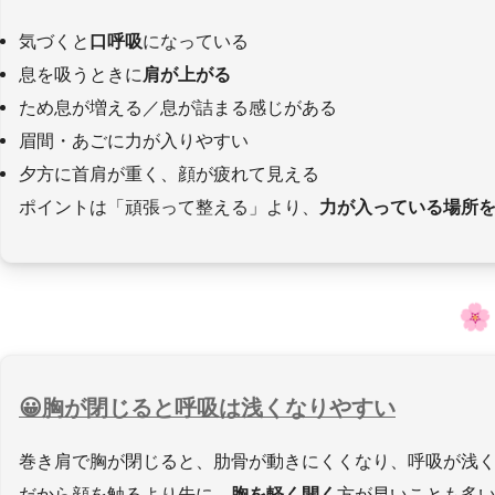
気づくと
口呼吸
になっている
息を吸うときに
肩が上がる
ため息が増える／息が詰まる感じがある
眉間・あごに力が入りやすい
夕方に首肩が重く、顔が疲れて見える
ポイントは「頑張って整える」より、
力が入っている場所
胸が閉じると呼吸は浅くなりやすい
巻き肩で胸が閉じると、肋骨が動きにくくなり、呼吸が浅
だから顔を触るより先に、
胸を軽く開く
方が早いことも多