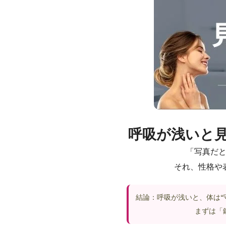
呼吸が浅いと
「写真だ
それ、性格や
結論：呼吸が浅いと、体は“
まずは「