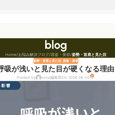
blog
Home
/
お悩み解決ブログ
/
容姿・美容
/
姿勢・首肩と見た目
姿勢・首肩と見た目
,
容姿・美容
呼吸が浅いと見た目が硬くなる理由
0
Posted by
vona編集部
On 2026-06-02