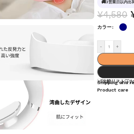
🚚
3営業日以内出
¥
4,580
カラー
-
+
比較リスト
お
Shipping and r
Product care