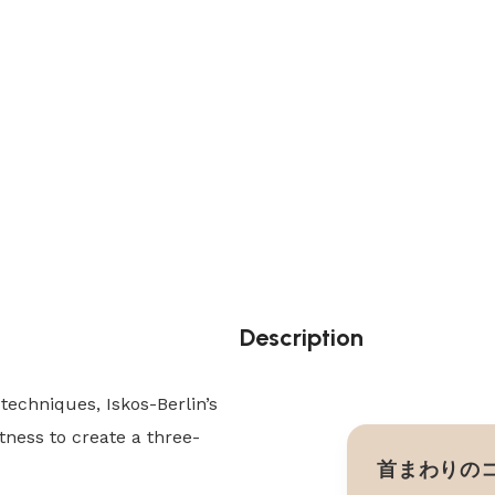
Description
echniques, Iskos-Berlin’s
tness to create a three-
首まわりの