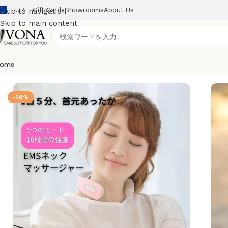
EUR
Gift Cards
Showrooms
About Us
Skip to navigation
Skip to main content
ome
ホーム
/
健康ケア
/
リラクゼーション
/
EMSネックマッサージャー
-28%