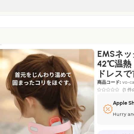
｜42℃温熱・16段階強度・軽量コードレスで首こり・肩こりケア
EMSネ
42℃温
ドレスで
商品コード:
vo-c
(
1
件
Apple S
Hurry an