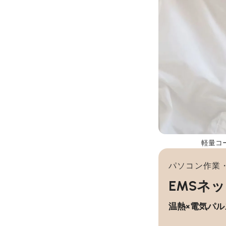
軽量コ
パソコン作業
EMSネ
温熱×電気パ