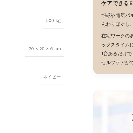
ケアできる
“温熱×電気パ
500 kg
んわりほぐし
在宅ワークの
ックスタイム
20 × 20 × 6 cm
1台あるだけ
セルフケアが
ネイビー