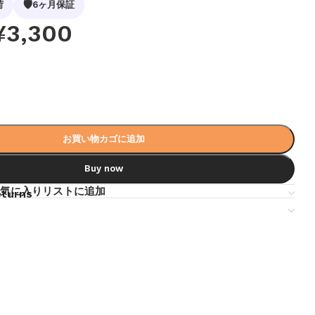
🛡
荷
6ヶ月保証
¥
3,300
お買い物カゴに追加
Buy now
気に入りリストに追加
eturns