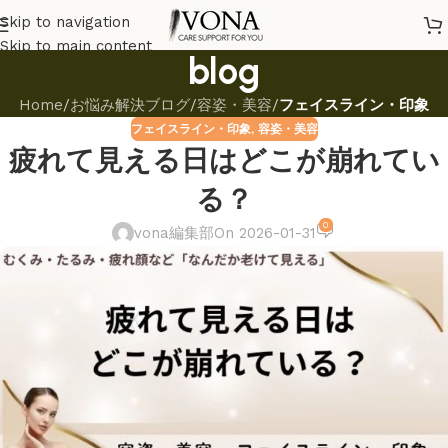
Skip to navigation
Skip to main content
blog
Home
/
お悩み解決ブログ
/
容姿・美容
/
フェイスライン・印象
フェイスライン・印象
,
容姿・美容
疲れて見える日はどこが崩れてい
る？
0
vona編集部
On 2026-01-31