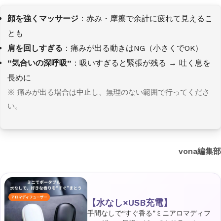
顔を強くマッサージ
：赤み・摩擦で余計に疲れて見えるこ
とも
肩を回しすぎる
：痛みが出る動きはNG（小さくでOK）
“気合いの深呼吸”
：吸いすぎると緊張が残る → 吐く息を
長めに
※ 痛みが出る場合は中止し、無理のない範囲で行ってくださ
い。
vona編集部
【水なし×USB充電】
手間なしで“すぐ香る”ミニアロマディフ