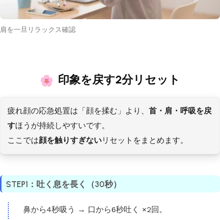
肩を一旦リラックス確認
印象を戻す2分リセット
疲れ顔の応急処置は「顔を揉む」より、
首・肩・呼吸を戻
す
ほうが持続しやすいです。
ここでは
顔を触りすぎない
リセットをまとめます。
STEP1：吐く息を長く（30秒）
鼻から4秒吸う → 口から6秒吐く ×2回。