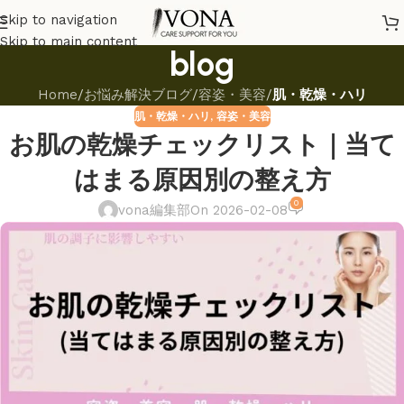
Skip to navigation
Skip to main content
blog
Home
/
お悩み解決ブログ
/
容姿・美容
/
肌・乾燥・ハリ
肌・乾燥・ハリ
,
容姿・美容
お肌の乾燥チェックリスト｜当て
はまる原因別の整え方
0
vona編集部
On 2026-02-08