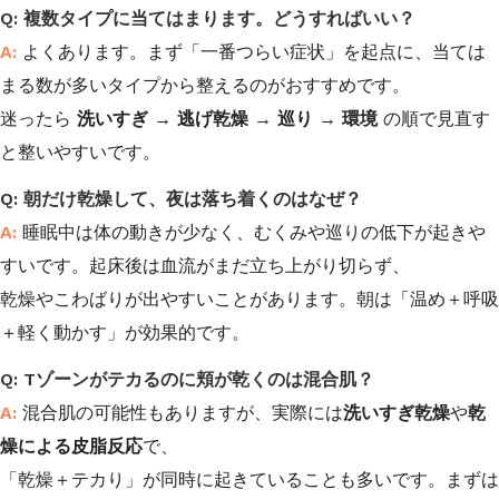
複数タイプに当てはまります。どうすればいい？
よくあります。まず「一番つらい症状」を起点に、当ては
まる数が多いタイプから整えるのがおすすめです。
迷ったら
洗いすぎ → 逃げ乾燥 → 巡り → 環境
の順で見直す
と整いやすいです。
朝だけ乾燥して、夜は落ち着くのはなぜ？
睡眠中は体の動きが少なく、むくみや巡りの低下が起きや
すいです。起床後は血流がまだ立ち上がり切らず、
乾燥やこわばりが出やすいことがあります。朝は「温め＋呼吸
＋軽く動かす」が効果的です。
Tゾーンがテカるのに頬が乾くのは混合肌？
混合肌の可能性もありますが、実際には
洗いすぎ乾燥
や
乾
燥による皮脂反応
で、
「乾燥＋テカり」が同時に起きていることも多いです。まずは