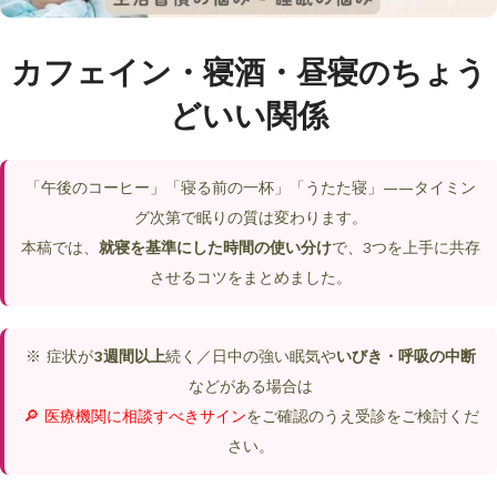
カフェイン・寝酒・昼寝のちょう
どいい関係
「午後のコーヒー」「寝る前の一杯」「うたた寝」——タイミン
グ次第で眠りの質は変わります。
本稿では、
就寝を基準にした時間の使い分け
で、3つを上手に共存
させるコツをまとめました。
※ 症状が
3週間以上
続く／日中の強い眠気や
いびき・呼吸の中断
などがある場合は
🔎 医療機関に相談すべきサイン
をご確認のうえ受診をご検討くだ
さい。