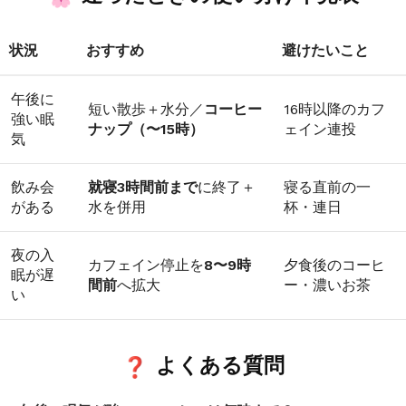
状況
おすすめ
避けたいこと
午後に
短い散歩＋水分／
コーヒー
16時以降のカフ
強い眠
ナップ（〜15時）
ェイン連投
気
飲み会
就寝3時間前まで
に終了＋
寝る直前の一
がある
水を併用
杯・連日
夜の入
カフェイン停止を
8〜9時
夕食後のコーヒ
眠が遅
間前
へ拡大
ー・濃いお茶
い
よくある質問