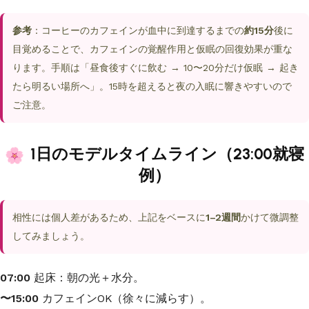
参考
：コーヒーのカフェインが血中に到達するまでの
約15分
後に
目覚めることで、カフェインの覚醒作用と仮眠の回復効果が重な
ります。手順は「昼食後すぐに飲む → 10〜20分だけ仮眠 → 起き
たら明るい場所へ」。15時を超えると夜の入眠に響きやすいので
ご注意。
1日のモデルタイムライン（23:00就寝
例）
相性には個人差があるため、上記をベースに
1–2週間
かけて微調整
してみましょう。
07:00
起床：朝の光＋水分。
〜15:00
カフェインOK（徐々に減らす）。