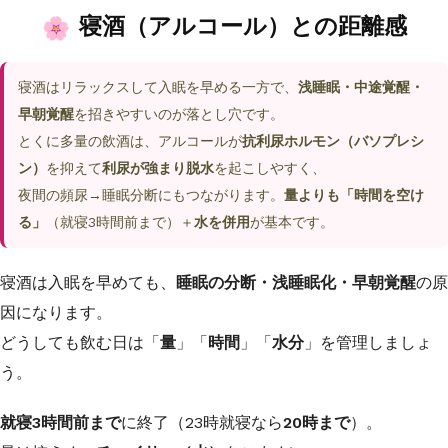
寝酒（アルコール）との距離感
寝酒はリラックスして入眠を早める一方で、
浅睡眠・中途覚醒・
早朝覚醒
を招きやすいのが落とし穴です。
とくに多量の飲酒は、アルコールが
抗利尿ホルモン（バソプレシ
ン）
を抑えて
利尿が強まり脱水
を起こしやすく、
夜間の頻尿→睡眠分断にもつながります。
量よりも「時間を空け
る」
（就寝3時間前まで）＋
水を併用
が基本です。
寝酒は入眠を早めても、
睡眠の分断・浅睡眠化・早朝覚醒
の原
因になります。
どうしても飲む日は「
量
」「
時間
」「
水分
」を管理しましょ
う。
就寝3時間前まで
に終了（23時就寝なら
20時まで
）。