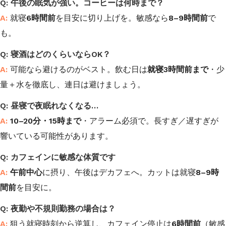
午後の眠気が強い。コーヒーは何時まで？
就寝
6時間前
を目安に切り上げを。敏感なら
8–9時間前
で
も。
寝酒はどのくらいならOK？
可能なら避けるのがベスト。飲む日は
就寝3時間前まで
・少
量＋水を徹底し、連日は避けましょう。
昼寝で夜眠れなくなる…
10–20分・15時まで
・アラーム必須で。長すぎ／遅すぎが
響いている可能性があります。
カフェインに敏感な体質です
午前中心
に摂り、午後はデカフェへ。カットは就寝
8–9時
間前
を目安に。
夜勤や不規則勤務の場合は？
狙う就寝時刻から逆算し、カフェイン停止は
6時間前
（敏感