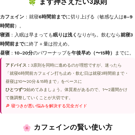
まず押さえたい3原則
カフェイン
：就寝
6時間前まで
に切り上げる（敏感な人は
8–9
時間前
）。
寝酒
：入眠は早まっても
眠りは浅く
なりがち。飲むなら
就寝3
時間前まで
に終了＋量は控えめ。
昼寝
：
10–20分
のパワーナップを
午後早め（〜15時）
までに。
アドバイス：
3原則を同時に進めるのが理想ですが、迷ったら
「就寝6時間前カフェイン打ち止め・飲む日は就寝3時間前まで・
昼寝は10〜20分＆15時まで」をベースに
ひとつずつ
始めてみましょう。体質差があるので、1〜2週間かけ
て微調整していくことが大切です。
🔎 寝つきが悪い悩みを解決する完全ガイド
カフェインの賢い使い方