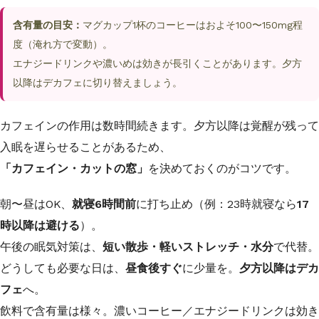
含有量の目安：
マグカップ1杯のコーヒーはおよそ100〜150mg程
度（淹れ方で変動）。
エナジードリンクや濃いめは効きが長引くことがあります。夕方
以降はデカフェに切り替えましょう。
カフェインの作用は数時間続きます。夕方以降は覚醒が残って
入眠を遅らせることがあるため、
「カフェイン・カットの窓」
を決めておくのがコツです。
朝〜昼はOK、
就寝6時間前
に打ち止め（例：23時就寝なら
17
時以降は避ける
）。
午後の眠気対策は、
短い散歩・軽いストレッチ・水分
で代替。
どうしても必要な日は、
昼食後すぐ
に少量を。
夕方以降はデカ
フェ
へ。
飲料で含有量は様々。濃いコーヒー／エナジードリンクは効き