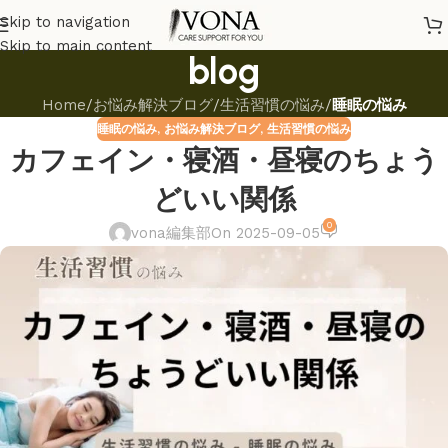
Skip to navigation
Skip to main content
blog
Home
/
お悩み解決ブログ
/
生活習慣の悩み
/
睡眠の悩み
睡眠の悩み
,
お悩み解決ブログ
,
生活習慣の悩み
カフェイン・寝酒・昼寝のちょう
どいい関係
0
vona編集部
On 2025-09-05