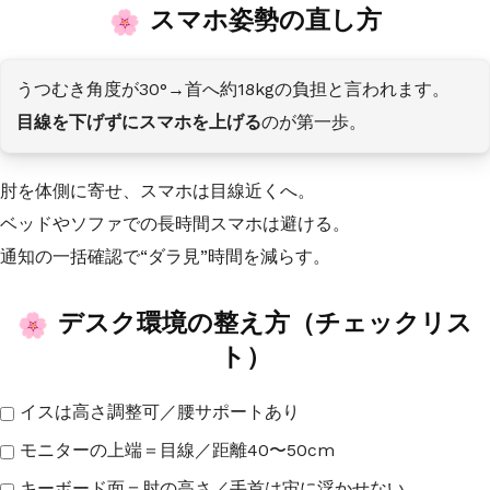
スマホ姿勢の直し方
うつむき角度が30°→首へ約18kgの負担と言われます。
目線を下げずにスマホを上げる
のが第一歩。
肘を体側に寄せ、スマホは目線近くへ。
ベッドやソファでの長時間スマホは避ける。
通知の一括確認で“ダラ見”時間を減らす。
デスク環境の整え方（チェックリス
ト）
イスは高さ調整可／腰サポートあり
モニターの上端＝目線／距離40〜50cm
キーボード面＝肘の高さ／手首は宙に浮かせない