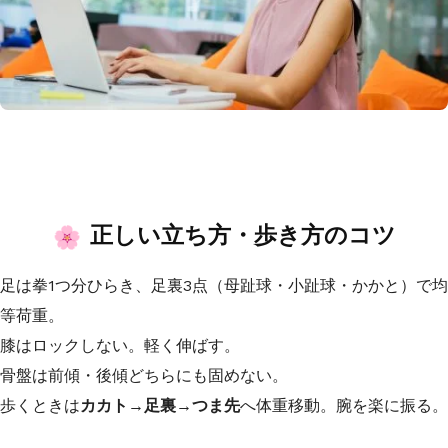
正しい立ち方・歩き方のコツ
足は拳1つ分ひらき、足裏3点（母趾球・小趾球・かかと）で均
等荷重。
膝はロックしない。軽く伸ばす。
骨盤は前傾・後傾どちらにも固めない。
歩くときは
カカト→足裏→つま先
へ体重移動。腕を楽に振る。