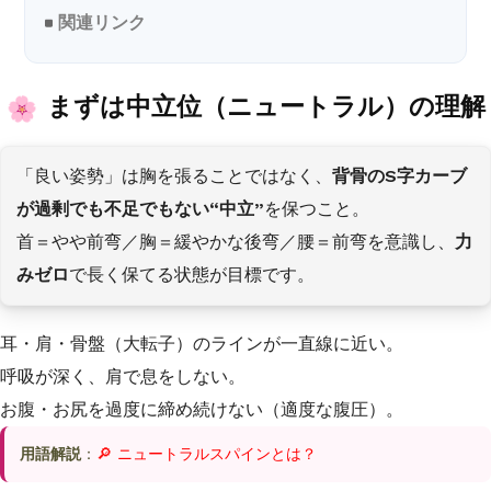
関連リンク
まずは中立位（ニュートラル）の理解
「良い姿勢」は胸を張ることではなく、
背骨のS字カーブ
が過剰でも不足でもない“中立”
を保つこと。
首＝やや前弯／胸＝緩やかな後弯／腰＝前弯を意識し、
力
みゼロ
で長く保てる状態が目標です。
耳・肩・骨盤（大転子）のラインが一直線に近い。
呼吸が深く、肩で息をしない。
お腹・お尻を過度に締め続けない（適度な腹圧）。
用語解説
：
🔎 ニュートラルスパインとは？