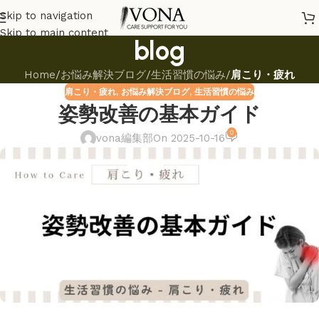
Skip to navigation
Skip to main content
blog
Home
/
お悩み解決ブログ
/
生活習慣の悩み
/
肩こり・疲れ
肩こり・疲れ
,
お悩み解決ブログ
,
生活習慣の悩み
姿勢改善の基本ガイド
0
vona編集部
On 2025-10-16