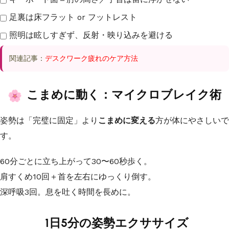
足裏は床フラット or フットレスト
照明は眩しすぎず、反射・映り込みを避ける
関連記事：
デスクワーク疲れのケア方法
こまめに動く：マイクロブレイク術
姿勢は「完璧に固定」より
こまめに変える
方が体にやさしいで
す。
60分ごとに立ち上がって30〜60秒歩く。
肩すくめ10回＋首を左右にゆっくり倒す。
深呼吸3回。息を吐く時間を長めに。
1日5分の姿勢エクササイズ