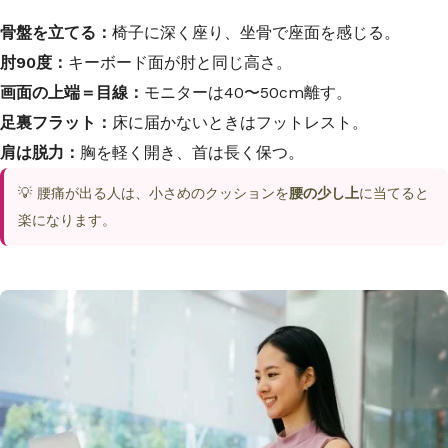
骨盤を立てる：
椅子に深く座り、坐骨で座面を感じる。
肘90度：
キーボード面が肘と同じ高さ。
画面の上端＝目線：
モニターは40〜50cm離す。
足裏フラット：
床に届かないときはフットレスト。
肩は脱力：
胸を軽く開き、首は長く保つ。
💡 腰痛が出る人は、小さめのクッションを
腰の少し上
に当てると
楽になります。