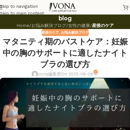
Skip to navigation
Skip to main content
blog
Home
/
お悩み解決ブログ
/
女性の健康
/
産後のケア
産後のケア
,
お悩み解決ブログ
マタニティ期のバストケア：妊娠
中の胸のサポートに適したナイト
ブラの選び方
0
vona編集部
On 2025-08-06