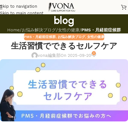
Skip to navigation
Skip to main content
blog
Home
/
お悩み解決ブログ
/
女性の健康
/
PMS・月経前症候群
PMS・月経前症候群
,
お悩み解決ブログ
,
女性の健康
生活習慣でできるセルフケア
0
vona編集部
On 2025-09-20