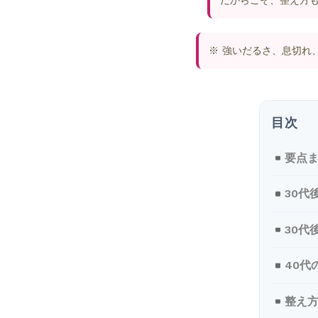
だからこそ、整え方
※ 強いだるさ、息切れ
要点
30代
30代
40代
整え