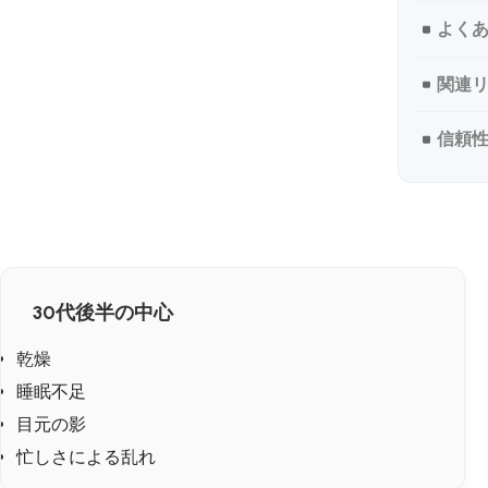
よく
関連
信頼
30代後半の中心
乾燥
睡眠不足
目元の影
忙しさによる乱れ