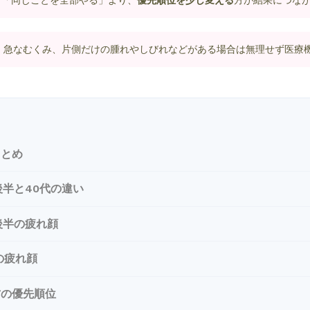
も「同じことを全部やる」より、
優先順位を少し変える
方が結果につな
、急なむくみ、片側だけの腫れやしびれなどがある場合は無理せず医療
まとめ
後半と40代の違い
後半の疲れ顔
の疲れ顔
方の優先順位