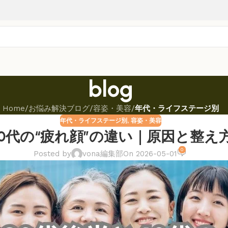
blog
Home
/
お悩み解決ブログ
/
容姿・美容
/
年代・ライフステージ別
年代・ライフステージ別
,
容姿・美容
40代の“疲れ顔”の違い｜原因と整え
0
Posted by
vona編集部
On 2026-05-01